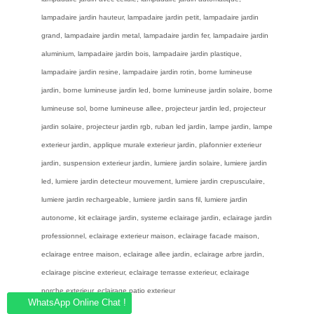
lampadaire jardin hauteur, lampadaire jardin petit, lampadaire jardin
grand, lampadaire jardin metal, lampadaire jardin fer, lampadaire jardin
aluminium, lampadaire jardin bois, lampadaire jardin plastique,
lampadaire jardin resine, lampadaire jardin rotin, borne lumineuse
jardin, borne lumineuse jardin led, borne lumineuse jardin solaire, borne
lumineuse sol, borne lumineuse allee, projecteur jardin led, projecteur
jardin solaire, projecteur jardin rgb, ruban led jardin, lampe jardin, lampe
exterieur jardin, applique murale exterieur jardin, plafonnier exterieur
jardin, suspension exterieur jardin, lumiere jardin solaire, lumiere jardin
led, lumiere jardin detecteur mouvement, lumiere jardin crepusculaire,
lumiere jardin rechargeable, lumiere jardin sans fil, lumiere jardin
autonome, kit eclairage jardin, systeme eclairage jardin, eclairage jardin
professionnel, eclairage exterieur maison, eclairage facade maison,
eclairage entree maison, eclairage allee jardin, eclairage arbre jardin,
eclairage piscine exterieur, eclairage terrasse exterieur, eclairage
porche exterieur, eclairage patio exterieur
WhatsApp Online Chat !