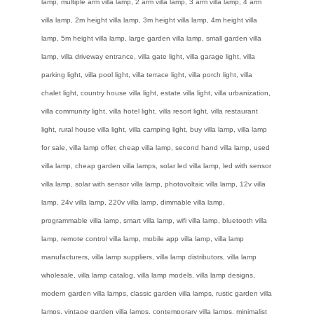
lamp, multiple arm villa lamp, 2 arm villa lamp, 3 arm villa lamp, 4 arm
villa lamp, 2m height villa lamp, 3m height villa lamp, 4m height villa
lamp, 5m height villa lamp, large garden villa lamp, small garden villa
lamp, villa driveway entrance, villa gate light, villa garage light, villa
parking light, villa pool light, villa terrace light, villa porch light, villa
chalet light, country house villa light, estate villa light, villa urbanization,
villa community light, villa hotel light, villa resort light, villa restaurant
light, rural house villa light, villa camping light, buy villa lamp, villa lamp
for sale, villa lamp offer, cheap villa lamp, second hand villa lamp, used
villa lamp, cheap garden villa lamps, solar led villa lamp, led with sensor
villa lamp, solar with sensor villa lamp, photovoltaic villa lamp, 12v villa
lamp, 24v villa lamp, 220v villa lamp, dimmable villa lamp,
programmable villa lamp, smart villa lamp, wifi villa lamp, bluetooth villa
lamp, remote control villa lamp, mobile app villa lamp, villa lamp
manufacturers, villa lamp suppliers, villa lamp distributors, villa lamp
wholesale, villa lamp catalog, villa lamp models, villa lamp designs,
modern garden villa lamps, classic garden villa lamps, rustic garden villa
lamps, vintage garden villa lamps, contemporary villa lamps, minimalist