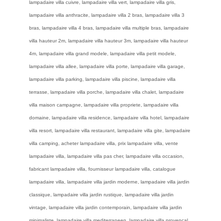
lampadaire villa cuivre, lampadaire villa vert, lampadaire villa gris,
lampadaire villa anthracite, lampadaire villa 2 bras, lampadaire villa 3
bras, lampadaire villa 4 bras, lampadaire villa multiple bras, lampadaire
villa hauteur 2m, lampadaire villa hauteur 3m, lampadaire villa hauteur
4m, lampadaire villa grand modele, lampadaire villa petit modele,
lampadaire villa allee, lampadaire villa porte, lampadaire villa garage,
lampadaire villa parking, lampadaire villa piscine, lampadaire villa
terrasse, lampadaire villa porche, lampadaire villa chalet, lampadaire
villa maison campagne, lampadaire villa propriete, lampadaire villa
domaine, lampadaire villa residence, lampadaire villa hotel, lampadaire
villa resort, lampadaire villa restaurant, lampadaire villa gite, lampadaire
villa camping, acheter lampadaire villa, prix lampadaire villa, vente
lampadaire villa, lampadaire villa pas cher, lampadaire villa occasion,
fabricant lampadaire villa, fournisseur lampadaire villa, catalogue
lampadaire villa, lampadaire villa jardin moderne, lampadaire villa jardin
classique, lampadaire villa jardin rustique, lampadaire villa jardin
vintage, lampadaire villa jardin contemporain, lampadaire villa jardin
minimaliste, lampadaire villa mediterraneen, lampadaire villa provencal,