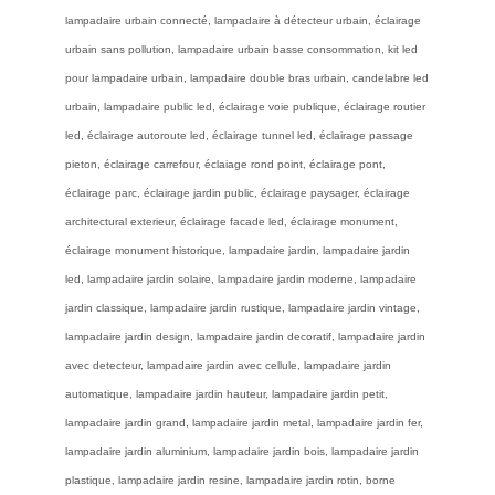
lampadaire urbain connecté, lampadaire à détecteur urbain, éclairage
urbain sans pollution, lampadaire urbain basse consommation, kit led
pour lampadaire urbain, lampadaire double bras urbain, candelabre led
urbain, lampadaire public led, éclairage voie publique, éclairage routier
led, éclairage autoroute led, éclairage tunnel led, éclairage passage
pieton, éclairage carrefour, éclaiage rond point, éclairage pont,
éclairage parc, éclairage jardin public, éclairage paysager, éclairage
architectural exterieur, éclairage facade led, éclairage monument,
éclairage monument historique, lampadaire jardin, lampadaire jardin
led, lampadaire jardin solaire, lampadaire jardin moderne, lampadaire
jardin classique, lampadaire jardin rustique, lampadaire jardin vintage,
lampadaire jardin design, lampadaire jardin decoratif, lampadaire jardin
avec detecteur, lampadaire jardin avec cellule, lampadaire jardin
automatique, lampadaire jardin hauteur, lampadaire jardin petit,
lampadaire jardin grand, lampadaire jardin metal, lampadaire jardin fer,
lampadaire jardin aluminium, lampadaire jardin bois, lampadaire jardin
plastique, lampadaire jardin resine, lampadaire jardin rotin, borne