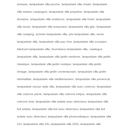
terrasse, lampadaire villa porche, lampadaire villa chalet, lampadaire
villa maison campagne, lampadaire villa propriete, lampadaire villa
domaine, lampadaire villa residence, lampadaire villa hotel, lampadaire
villa resort, lampadaire villa restaurant, lampadaire villa gite, lampadaire
villa camping, acheter lampadaire villa, prix lampadaire villa, vente
lampadaire villa, lampadaire villa pas cher, lampadaire villa occasion,
fabricant lampadaire villa, fournisseur lampadaire villa, catalogue
lampadaire villa, lampadaire villa jardin moderne, lampadaire villa jardin
classique, lampadaire villa jardin rustique, lampadaire villa jardin
vintage, lampadaire villa jardin contemporain, lampadaire villa jardin
minimaliste, lampadaire villa mediterraneen, lampadaire villa provencal,
lampadaire toscan style villa, lampadaire villa avec colonne, lampadaire
villa colonne pierre, lampadaire villa colonne brique, lampadaire villa
colonne bois, lampadaire villa solaire avec detecteur, lampadaire villa
led solaire, lampadaire villa led avec detecteur, lampadaire villa led
solaire avec detecteur, lampadaire villa photovoltaique, lampadaire villa
12v, lampadaire villa 24v, lampadaire villa 220v, lampadaire villa