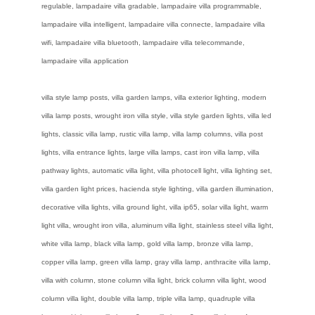
regulable, lampadaire villa gradable, lampadaire villa programmable,
lampadaire villa intelligent, lampadaire villa connecte, lampadaire villa
wifi, lampadaire villa bluetooth, lampadaire villa telecommande,
lampadaire villa application
villa style lamp posts, villa garden lamps, villa exterior lighting, modern
villa lamp posts, wrought iron villa style, villa style garden lights, villa led
lights, classic villa lamp, rustic villa lamp, villa lamp columns, villa post
lights, villa entrance lights, large villa lamps, cast iron villa lamp, villa
pathway lights, automatic villa light, villa photocell light, villa lighting set,
villa garden light prices, hacienda style lighting, villa garden illumination,
decorative villa lights, villa ground light, villa ip65, solar villa light, warm
light villa, wrought iron villa, aluminum villa light, stainless steel villa light,
white villa lamp, black villa lamp, gold villa lamp, bronze villa lamp,
copper villa lamp, green villa lamp, gray villa lamp, anthracite villa lamp,
villa with column, stone column villa light, brick column villa light, wood
column villa light, double villa lamp, triple villa lamp, quadruple villa