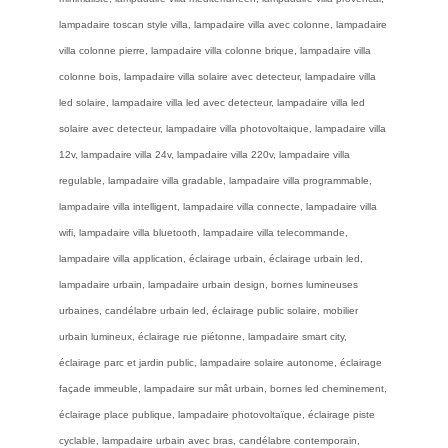
lampadaire toscan style villa, lampadaire villa avec colonne, lampadaire
villa colonne pierre, lampadaire villa colonne brique, lampadaire villa
colonne bois, lampadaire villa solaire avec detecteur, lampadaire villa
led solaire, lampadaire villa led avec detecteur, lampadaire villa led
solaire avec detecteur, lampadaire villa photovoltaique, lampadaire villa
12v, lampadaire villa 24v, lampadaire villa 220v, lampadaire villa
regulable, lampadaire villa gradable, lampadaire villa programmable,
lampadaire villa intelligent, lampadaire villa connecte, lampadaire villa
wifi, lampadaire villa bluetooth, lampadaire villa telecommande,
lampadaire villa application, éclairage urbain, éclairage urbain led,
lampadaire urbain, lampadaire urbain design, bornes lumineuses
urbaines, candélabre urbain led, éclairage public solaire, mobilier
urbain lumineux, éclairage rue piétonne, lampadaire smart city,
éclairage parc et jardin public, lampadaire solaire autonome, éclairage
façade immeuble, lampadaire sur mât urbain, bornes led cheminement,
éclairage place publique, lampadaire photovoltaïque, éclairage piste
cyclable, lampadaire urbain avec bras, candélabre contemporain,