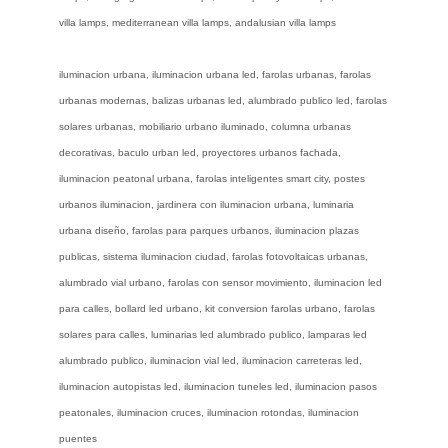
villa lamps, mediterranean villa lamps, andalusian villa lamps
iluminacion urbana, iluminacion urbana led, farolas urbanas, farolas
urbanas modernas, balizas urbanas led, alumbrado publico led, farolas
solares urbanas, mobiliario urbano iluminado, columna urbanas
decorativas, baculo urban led, proyectores urbanos fachada,
iluminacion peatonal urbana, farolas inteligentes smart city, postes
urbanos iluminacion, jardinera con iluminacion urbana, luminaria
urbana diseño, farolas para parques urbanos, iluminacion plazas
publicas, sistema iluminacion ciudad, farolas fotovoltaicas urbanas,
alumbrado vial urbano, farolas con sensor movimiento, iluminacion led
para calles, bollard led urbano, kit conversion farolas urbano, farolas
solares para calles, luminarias led alumbrado publico, lamparas led
alumbrado publico, iluminacion vial led, iluminacion carreteras led,
iluminacion autopistas led, iluminacion tuneles led, iluminacion pasos
peatonales, iluminacion cruces, iluminacion rotondas, iluminacion
puentes