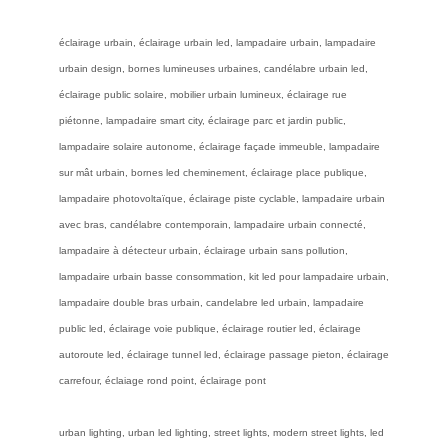
éclairage urbain, éclairage urbain led, lampadaire urbain, lampadaire
urbain design, bornes lumineuses urbaines, candélabre urbain led,
éclairage public solaire, mobilier urbain lumineux, éclairage rue
piétonne, lampadaire smart city, éclairage parc et jardin public,
lampadaire solaire autonome, éclairage façade immeuble, lampadaire
sur mât urbain, bornes led cheminement, éclairage place publique,
lampadaire photovoltaïque, éclairage piste cyclable, lampadaire urbain
avec bras, candélabre contemporain, lampadaire urbain connecté,
lampadaire à détecteur urbain, éclairage urbain sans pollution,
lampadaire urbain basse consommation, kit led pour lampadaire urbain,
lampadaire double bras urbain, candelabre led urbain, lampadaire
public led, éclairage voie publique, éclairage routier led, éclairage
autoroute led, éclairage tunnel led, éclairage passage pieton, éclairage
carrefour, éclaiage rond point, éclairage pont
urban lighting, urban led lighting, street lights, modern street lights, led