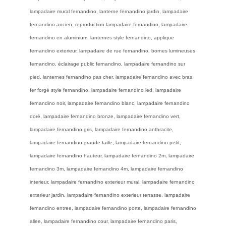
lampadaire mural fernandino, lanterne fernandino jardin, lampadaire
fernandino ancien, reproduction lampadaire fernandino, lampadaire
fernandino en aluminium, lanternes style fernandino, applique
fernandino exterieur, lampadaire de rue fernandino, bornes lumineuses
fernandino, éclairage public fernandino, lampadaire fernandino sur
pied, lanternes fernandino pas cher, lampadaire fernandino avec bras,
fer forgé style fernandino, lampadaire fernandino led, lampadaire
fernandino noir, lampadaire fernandino blanc, lampadaire fernandino
doré, lampadaire fernandino bronze, lampadaire fernandino vert,
lampadaire fernandino gris, lampadaire fernandino anthracite,
lampadaire fernandino grande taille, lampadaire fernandino petit,
lampadaire fernandino hauteur, lampadaire fernandino 2m, lampadaire
fernandino 3m, lampadaire fernandino 4m, lampadaire fernandino
interieur, lampadaire fernandino exterieur mural, lampadaire fernandino
exterieur jardin, lampadaire fernandino exterieur terrasse, lampadaire
fernandino entree, lampadaire fernandino porte, lampadaire fernandino
allee, lampadaire fernandino cour, lampadaire fernandino paris,