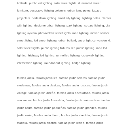
bollards, public led lighting, solar street lights, illuminated street
furniture, decorative lighting columns, urban lamp poles, facade
projectors, pedestrian lighting, smart city lighting, lighting poles, planter
with lighting, designer urban lighting, park lighting, square lighting, city
lighting system, photovoltaic street lights, road lighting, motion sensor
street lights, led street lighting, urban bollard, street light conversion kit,
solar street lights, public lighting fixtures, led public lighting, road led
lighting, highway led lighting, tunnel led lighting, crosswalk lighting,
intersection lighting, roundabout lighting, bridge lighting
farolas jardin, farolas jardin led, farolas jardin solares, farolas jardin
modernas, farolas jardin clasicas, farolas jardin rusticas, farolas jardin
vintage, farolas jardin diseño, farolas jardin decorativas, farolas jardin
con sensor, farolas jardin fotocelula, farolas jardin automaticas, farolas
jardin altura, farolas jardin pequeñas, farolas jardin grandes, farolas
jardin metal, farolas jardin hierro, farolas jardin aluminio, farolas jardin
madera, farolas jardin plastico, farolas jardin resina, farolas jardin