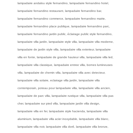
lampadaire andalou style fernandino, lampadaire fernandino hotel,
lampadaire fernandino restaurant, lampadaire fernandino bar,
lampadaire fernandino commerce, lampadaire fernandino mairie,
lampadaire fernandino place publique, lampadaire fernandino parc,
lampadaire fernandino jardin public, éclairage public style fernandino,
lampadaire villa jardin, lampadaire style villa, lampadaire villa moderne,
lampadaire de jardin style villa, lampadaire villa exterieur, lampadaire
villa en fonte, lampadaire de grande hauteur villa, lampadaire villa led,
lampadaire villa classique, lampadaire entree villa, bornes lumineuses
villa, lampadaire de chemin villa, lampadaire villa avec detecteur,
lampadaire villa solaire, eclairage villa jardin, lampadaire villa
contemporain, poteau pour lampadaire villa, lampadaire villa ancien,
lampadaire de parc villa, lampadaire rustique villa, lampadaire villa pas
cher, lampadaire sur pied villa, lampadaire jardin villa design,
lampadaire villa en fer, lampadaire style hacienda, lampadaire villa
aluminium, lampadaire villa acier inoxydable, lampadaire villa blanc,
lampadaire villa noir, lampadaire villa doré, lampadaire villa bronze,