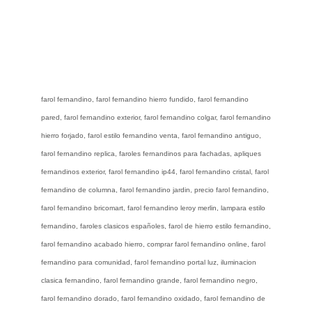
farol fernandino, farol fernandino hierro fundido, farol fernandino
pared, farol fernandino exterior, farol fernandino colgar, farol fernandino
hierro forjado, farol estilo fernandino venta, farol fernandino antiguo,
farol fernandino replica, faroles fernandinos para fachadas, apliques
fernandinos exterior, farol fernandino ip44, farol fernandino cristal, farol
fernandino de columna, farol fernandino jardin, precio farol fernandino,
farol fernandino bricomart, farol fernandino leroy merlin, lampara estilo
fernandino, faroles clasicos españoles, farol de hierro estilo fernandino,
farol fernandino acabado hierro, comprar farol fernandino online, farol
fernandino para comunidad, farol fernandino portal luz, iluminacion
clasica fernandino, farol fernandino grande, farol fernandino negro,
farol fernandino dorado, farol fernandino oxidado, farol fernandino de