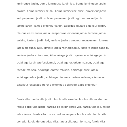
lumineuse jardin, borne lumineuse jardin led, borne lumineuse jardin
solaire, borne lumineuse sol, borne lumineuse allee, projecteur jardin
led, projecteur jardin solaire, projecteur jardin rgb, ruban led jardin,
lampe jardin, lampe exterieur jardin, applique murale exterieur jardin,
plafonnier exterieur jardin, suspension exterieur jardin, lumiere jardin
solaire, lumiere jardin led, lumiere jardin detecteur mouvement, lumiere
jardin crepusculaire, lumiere jardin rechargeable, lumiere jardin sans fil,
lumiere jardin autonome, kit eclairage jardin, systeme eclairage jardin,
eclairage jardin professionnel, eclairage exterieur maison, eclairage
facade maison, eclairage entree maison, eclairage allee jardin,
eclairage arbre jardin, eclairage piscine exterieur, eclairage terrasse
exterieur, eclairage porche exterieur, eclairage patio exterieur
farola villa, farola villa jardin, farola villa exterior, farolas villa modernas,
farola estilo villa hierro, farolas de jardin estilo villa, farola villa led, farola
villa clasica, farola villa rustica, columnas para farolas villa, farola villa
con pie, farola de entradas villa, farola villa gran formato, farola villa