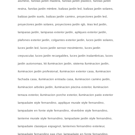
aluminio, farolas jardin madera, farolas jardin plastico, farolas jardin
resina, farolas jardin mimbre, balizas jardin led, balizas jardin solares,
balizas jardin suelo, balizas jardin camino, proyectores jardin led,
proyectores jardin solares, proyectores jardin rgb, tiras led jardin,
lamparas jardin, lamparas exterior jardin, apliques exterior jardin,
plafones exterior jardin, colgantes exterior jardin, luces jardin solares,
luces jardin led, luces jardin sensor movimiento, luces jardin
crepuscular, luces jardin recargables, luces jardin inalambricas, luces
jardin autonomas, kit iluminacion jardin, sistema iluminacion jardin,
iluminacion jardin profesional, iluminacion exterior casa, iluminacion
fachada casa, iluminacion entrada casa, iluminacion camino jardin,
iluminacion arboles jardin, iluminacion piscina exterior, iluminacion
terraza exterior, iluminacion porche exterior, iluminacion patio exterior
lampadaire style fernandino, applique murale style fernandino,
lampadaire en fonte style fernandino, réverbère style fernandino,
lanterne murale style fernandino, lampadaire jardin style fernandino,
lampadaire classique espagnol, lanternes fernandino exterieur,
lampadaire fernandino pas cher, lampadaire en fonte fernandino,