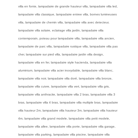
villa en fonte, lampadaire de grande hauteur villa, lampadaire villa led,
lampadaire villa classique, lampadaire entree villa, bornes lumineuses
villa, lampadaire de chemin villa, lampadaire villa avec detecteur,
lampadaire villa solaire, eclairage villa jardin, lampadaire villa
contemporain, poteau pour lampadaire villa, lampadaire villa ancien,
lampadaire de parc villa, lampadaire rustique villa, lampadaire villa pas
cher, lampadaire sur pied villa, lampadaire jardin villa design,
lampadaire villa en fer, lampadaire style hacienda, lampadaire villa
aluminium, lampadaire villa acier inoxydable, lampadaire villa blanc,
lampadaire villa noir, lampadaire villa doré, lampadaire villa bronze,
lampadaire villa cuivre, lampadaire villa vert, lampadaire villa gris,
lampadaire villa anthracite, lampadaire villa 2 bras, lampadaire villa 3
bras, lampadaire villa 4 bras, lampadaire villa multiple bras, lampadaire
villa hauteur 2m, lampadaire villa hauteur 3m, lampadaire villa hauteur
4m, lampadaire villa grand modele, lampadaire villa petit modele,
lampadaire villa allee, lampadaire villa porte, lampadaire villa garage,
lampadaire villa parking, lampadaire villa piscine, lampadaire villa