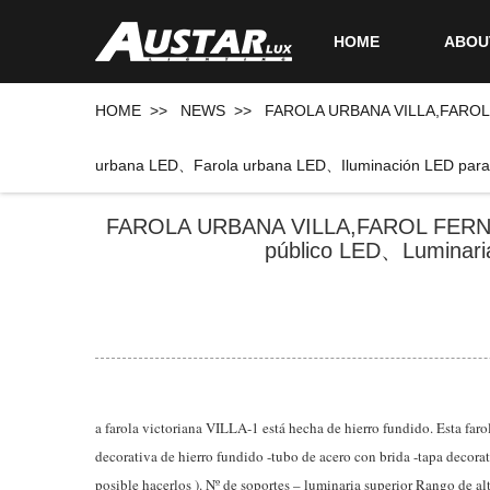
HOME
ABOU
HOME
>>
NEWS
>>
FAROLA URBANA VILLA,FAROL 
urbana LED、Farola urbana LED、Iluminación LED para
FAROLA URBANA VILLA,FAROL FERNA
público LED、Luminari
a farola victoriana VILLA-1 está hecha de hierro fundido. Esta far
decorativa de hierro fundido -tubo de acero con brida -tapa decorativ
posible hacerlos ). Nº de soportes – luminaria superior Rango de alt