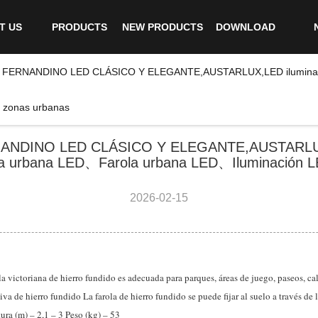
T US
PRODUCTS
NEW PRODUCTS
DOWNLOAD
FERNANDINO LED CLÁSICO Y ELEGANTE,AUSTARLUX,LED iluminaci
 zonas urbanas
NDINO LED CLÁSICO Y ELEGANTE,AUSTARLUX,
a urbana LED、Farola urbana LED、Iluminación L
2026-02-15
ola victoriana de hierro fundido es adecuada para parques, áreas de juego, paseos, c
a de hierro fundido La farola de hierro fundido se puede fijar al suelo a través de l
ura (m) – 2,1 – 3 Peso (kg) – 53